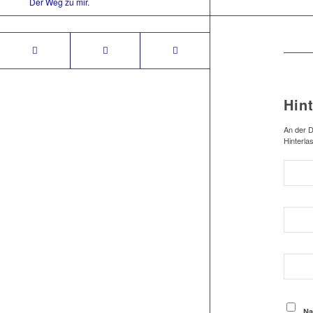
Der Weg zu mir.
Hin
An der D
Hinterla
Na