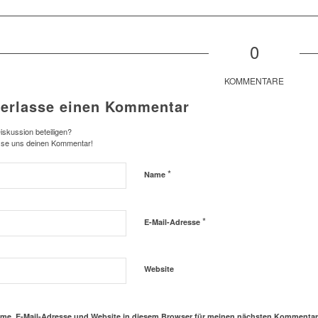
0
KOMMENTARE
terlasse einen Kommentar
iskussion beteiligen?
sse uns deinen Kommentar!
*
Name
*
E-Mail-Adresse
Website
me, E-Mail-Adresse und Website in diesem Browser für meinen nächsten Kommentar