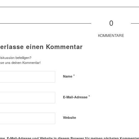
0
KOMMENTARE
terlasse einen Kommentar
iskussion beteiligen?
sse uns deinen Kommentar!
*
Name
*
E-Mail-Adresse
Website
me, E-Mail-Adresse und Website in diesem Browser für meinen nächsten Kommentar