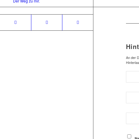
Der Weg zu mir.
Hin
An der D
Hinterla
Na