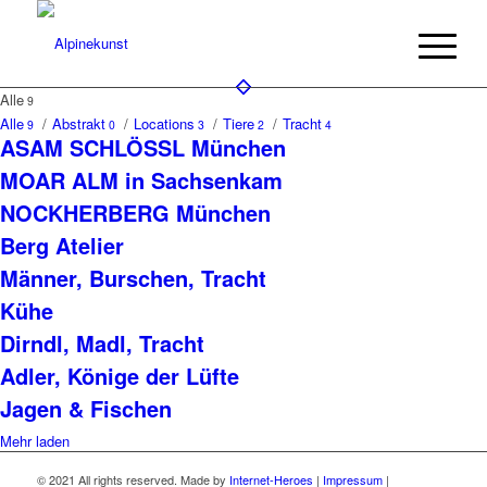
Alle
9
Alle
/
Abstrakt
/
Locations
/
Tiere
/
Tracht
9
0
3
2
4
ASAM SCHLÖSSL München
MOAR ALM in Sachsenkam
NOCKHERBERG München
Berg Atelier
Männer, Burschen, Tracht
Kühe
Dirndl, Madl, Tracht
Adler, Könige der Lüfte
Jagen & Fischen
Mehr laden
© 2021 All rights reserved. Made by
Internet-Heroes
|
Impressum
|