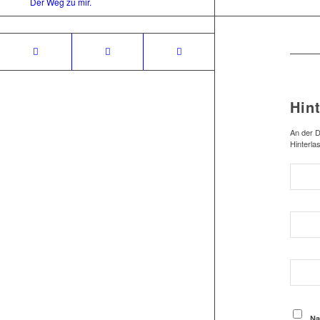
Der Weg zu mir.
Hin
An der D
Hinterla
Na