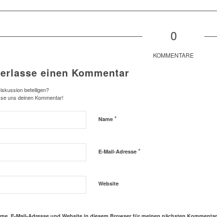
0
KOMMENTARE
terlasse einen Kommentar
iskussion beteiligen?
sse uns deinen Kommentar!
*
Name
*
E-Mail-Adresse
Website
me, E-Mail-Adresse und Website in diesem Browser für meinen nächsten Kommentar