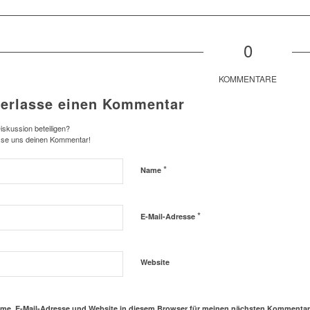
0
KOMMENTARE
terlasse einen Kommentar
iskussion beteiligen?
sse uns deinen Kommentar!
*
Name
*
E-Mail-Adresse
Website
me, E-Mail-Adresse und Website in diesem Browser für meinen nächsten Kommentar