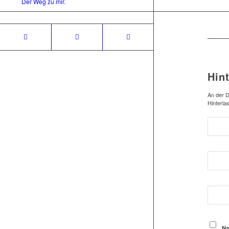
Der Weg zu mir.
Hin
An der D
Hinterla
Na