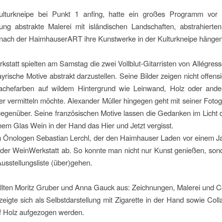
lturkneipe bei Punkt 1 anfing, hatte ein großes Programm vor
ung abstrakte Malerei mit isländischen Landschaften, abstrahierten
e nach der HaimhauserART ihre Kunstwerke in der Kulturkneipe hängen 
kstatt spielten am Samstag die zwei Vollblut-Gitarristen von Allég
rische Motive abstrakt darzustellen. Seine Bilder zeigen nicht offensi
chefarben auf wildem Hintergrund wie Leinwand, Holz oder ande
r vermitteln möchte. Alexander Müller hingegen geht mit seiner Fotogr
egenüber. Seine französischen Motive lassen die Gedanken im Licht 
nem Glas Wein in der Hand das Hier und Jetzt vergisst.
 Önologen Sebastian Lerchl, der den Haimhauser Laden vor einem J
der WeinWerkstatt ab. So konnte man nicht nur Kunst genießen, son
usstellungsliste (über)gehen.
llten Moritz Gruber und Anna Gauck aus: Zeichnungen, Malerei und Co
eigte sich als Selbstdarstellung mit Zigarette in der Hand sowie Coll
f Holz aufgezogen werden.