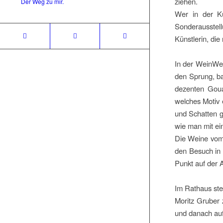
ziehen.
Der Weg zu mir.
Wer in der Ku
Sonderausstell
Künstlerin, di
In der WeinWer
den Sprung, bay
dezenten Goua
welches Motiv e
und Schatten g
wie man mit ei
Die Weine vom
den Besuch in 
Punkt auf der A
Im Rathaus ste
Moritz Gruber z
und danach au