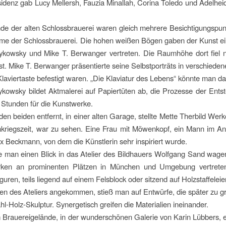
denz gab Lucy Mellersh, Fauzia Minallah, Corina Toledo und Adelhei
e der alten Schlossbrauerei waren gleich mehrere Besichtigungspunk
me der Schlossbrauerei. Die hohen weißen Bögen gaben der Kunst
rykowsky und Mike T. Berwanger vertreten. Die Raumhöhe dort fiel
t. Mike T. Berwanger präsentierte seine Selbstporträts in verschieden
Klaviertaste befestigt waren. „Die Klaviatur des Lebens“ könnte man da
ykowsky bildet Aktmalerei auf Papiertüten ab, die Prozesse der Entst
i Stunden für die Kunstwerke.
den beiden entfernt, in einer alten Garage, stellte Mette Therbild Wer
kriegszeit, war zu sehen. Eine Frau mit Möwenkopf, ein Mann im Anzug
x Beckmann, von dem die Künstlerin sehr inspiriert wurde.
 man einen Blick in das Atelier des Bildhauers Wolfgang Sand wagen. 
rken an prominenten Plätzen in München und Umgebung vertreten
guren, teils liegend auf einem Felsblock oder sitzend auf Holzstaffel
ren des Ateliers angekommen, stieß man auf Entwürfe, die später zu
ahl-Holz-Skulptur. Synergetisch greifen die Materialien ineinander.
 Brauereigelände, in der wunderschönen Galerie von Karin Lübbers, er