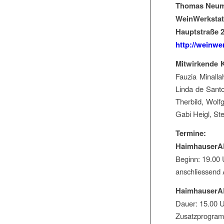
Thomas Neuma
WeinWerkstat
Hauptstraße 
http://weinwer
Mitwirkende K
Fauzia Minalla
Linda de Santo
Therbild, Wolf
Gabi Heigl, Ste
Termine:
HaimhauserAR
Beginn: 19.00 
anschliessend 
HaimhauserAR
Dauer: 15.00 U
Zusatzprogramm