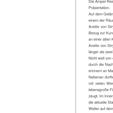
Die Amper-Resi
Präsentation.
Auf dem Geländ
einem der Räu
Anette von St
Bezug zur Kuns
an einer alten 
Anette von Str
länger als zwe
Nicht weit von 
durch die Nach
erinnern an Ma
Nebenan durfte
mit vielen We
lebensgroße Fi
zeugt. Im Inne
die aktuelle St
Weiter auf dem