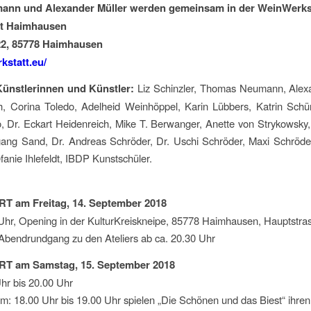
nn und Alexander Müller werden gemeinsam in der WeinWerksta
t Haimhausen
22, 85778 Haimhausen
kstatt.eu/
ünstlerinnen und Künstler:
Liz Schinzler, Thomas Neumann, Alexa
h, Corina Toledo, Adelheid Weinhöppel, Karin Lübbers, Katrin Schü
, Dr. Eckart Heidenreich, Mike T. Berwanger, Anette von Strykowsky, 
gang Sand, Dr. Andreas Schröder, Dr. Uschi Schröder, Maxi Schröder
fanie Ihlefeldt, IBDP Kunstschüler.
T am Freitag, 14. September 2018
Uhr, Opening in der KulturKreiskneipe, 85778 Haimhausen, Hauptstra
Abendrundgang zu den Ateliers ab ca. 20.30 Uhr
T am Samstag, 15. September 2018
hr bis 20.00 Uhr
: 18.00 Uhr bis 19.00 Uhr spielen „Die Schönen und das Biest“ ihren