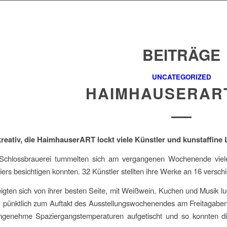
BEITRÄGE
UNCATEGORIZED
HAIMHAUSERART
eativ, die HaimhauserART lockt viele Künstler und kunstaffine L
chlossbrauerei tummelten sich am vergangenen Wochenende viel
iers besichtigen konnten. 32 Künstler stellten ihre Werke an 16 versc
eigten sich von ihrer besten Seite, mit Weißwein, Kuchen und Musik lu
t, pünktlich zum Auftakt des Ausstellungswochenendes am Freitaga
genehme Spaziergangstemperaturen aufgetischt und so konnten die