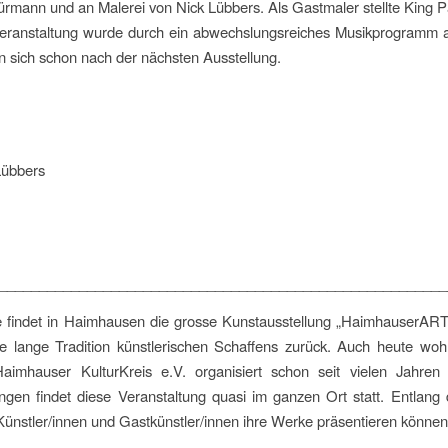
ürmann und an Malerei von Nick Lübbers. Als Gastmaler stellte King 
eranstaltung wurde durch ein abwechslungsreiches Musikprogramm ab
n sich schon nach der nächsten Ausstellung.
Lübbers
________________________________________________________
e findet in Haimhausen die grosse Kunstausstellung „HaimhauserART“
ne lange Tradition künstlerischen Schaffens zurück. Auch heute woh
imhauser KulturKreis e.V. organisiert schon seit vielen Jahren 
ungen findet diese Veranstaltung quasi im ganzen Ort statt. Entlan
ünstler/innen und Gastkünstler/innen ihre Werke präsentieren können