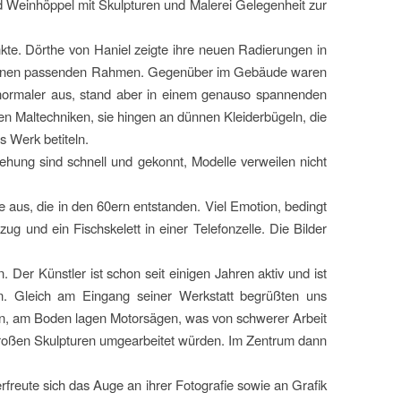
d Weinhöppel mit Skulpturen und Malerei Gelegenheit zur
te. Dörthe von Haniel zeigte ihre neuen Radierungen in
 einen passenden Rahmen. Gegenüber im Gebäude waren
 normaler aus, stand aber in einem genauso spannenden
en Maltechniken, sie hingen an dünnen Kleiderbügeln, die
s Werk betiteln.
ehung sind schnell und gekonnt, Modelle verweilen nicht
ke aus, die in den 60ern entstanden. Viel Emotion, bedingt
 und ein Fischskelett in einer Telefonzelle. Die Bilder
Der Künstler ist schon seit einigen Jahren aktiv und ist
. Gleich am Eingang seiner Werkstatt begrüßten uns
eien, am Boden lagen Motorsägen, was von schwerer Arbeit
 großen Skulpturen umgearbeitet würden. Im Zentrum dann
freute sich das Auge an ihrer Fotografie sowie an Grafik