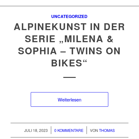
UNCATEGORIZED
ALPINEKUNST IN DER
SERIE „MILENA &
SOPHIA – TWINS ON
BIKES“
Weiterlesen
/
/
JULI 18, 2023
0 KOMMENTARE
VON
THOMAS