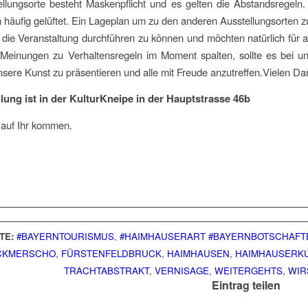
ellungsorte besteht Maskenpflicht und es gelten die Abstandsregeln
äufig gelüftet. Ein Lageplan um zu den anderen Ausstellungsorten zu 
 die Veranstaltung durchführen zu können und möchten natürlich für a
Meinungen zu Verhaltensregeln im Moment spalten, sollte es bei uns
sere Kunst zu präsentieren und alle mit Freude anzutreffen.Vielen Dan
lung ist in der KulturKneipe in der Hauptstrasse 46b
 auf Ihr kommen.
TE:
#BAYERNTOURISMUS
,
#HAIMHAUSERART #BAYERNBOTSCHAFT
CKMERSCHO
,
FÜRSTENFELDBRUCK
,
HAIMHAUSEN
,
HAIMHAUSERKU
TRACHTABSTRAKT
,
VERNISAGE
,
WEITERGEHTS
,
WIR
Eintrag teilen