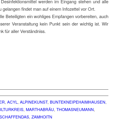
. Desinfektionsmittel werden im Eingang stehen und alle
gelangen findet man auf einem Infozettel vor Ort.
lle Beteiligten ein wohliges Empfangen vorbereiten, auch
erer Veranstaltung kein Punkt sein der wichtig ist. Wir
k für aller Verständniss.
ER
,
ACYL
,
ALPINEKUNST
,
BUNTEKNEIPEHAIMHAUSEN
,
LTURKREIS
,
MARTHABRÄU
,
THOMASNEUMANN
,
SCHAFFENDAS
,
ZAMHOITN